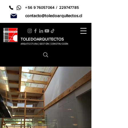
+
56 9 76057064
/
229747785
contacto@toledoarquitectos.cl
TOLEDOARQUITECTOS
ARQUITECTURA | GESTIÓN | CONSTRUCCIÓN