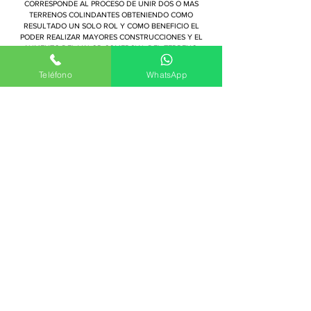
CORRESPONDE AL PROCESO DE UNIR DOS O MAS
TERRENOS COLINDANTES OBTENIENDO COMO
RESULTADO UN SOLO ROL Y COMO BENEFICIO EL
PODER REALIZAR MAYORES CONSTRUCCIONES Y EL
AUMENTO DEL VALOR COMERCIAL DEL TERRENO.
ESTA REGULADO EN EL ART. 3.1.3 DE LA ORDENANZA
GENERAL DE URBANISMO Y CONSTRUCCION.
Teléfono
WhatsApp
RECEPCION DEFINITIVA
ES LA ULTIMA ETAPA EN LA CUAL LA MUNICIPALIDAD
ASISTIRÁ A LA PROPIEDAD A FISCALIZAR Y RECIBIR LA
CONSTRUCCIÓN TAL CUAL COMO FUE APROBADA EN
EL PERMISO DE EDIFICACIÓN OTORGADO. ES
SUMAMENTE IMPORTANTE QUE LA OBRA SEA
EJECUTADA DE LA MISMA FORMA EN QUE FUE
APROBADA PARA OBTENER EL CERTIFICADO Y NO
ATRASAR LOS PROCESOS.
¿QUE SERVICIO NECESITAS?