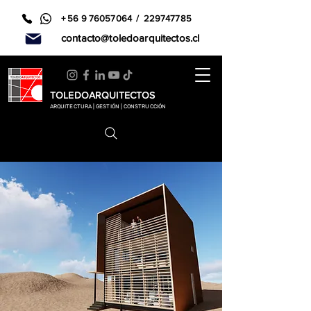
+
56 9 76057064
/
229747785
contacto@toledoarquitectos.cl
TOLEDOARQUITECTOS
ARQUITECTURA | GESTIÓN | CONSTRUCCIÓN