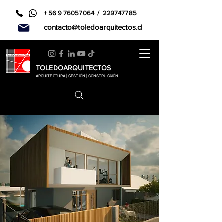
+
56 9 76057064
/
229747785
contacto@toledoarquitectos.cl
TOLEDOARQUITECTOS
ARQUITECTURA | GESTIÓN | CONSTRUCCIÓN