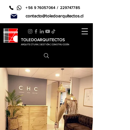
+
56 9 76057064
/
229747785
contacto@toledoarquitectos.cl
TOLEDOARQUITECTOS
ARQUITECTURA | GESTIÓN | CONSTRUCCIÓN