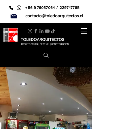
+
56 9 76057064
/
229747785
contacto@toledoarquitectos.cl
TOLEDOARQUITECTOS
ARQUITECTURA | GESTIÓN | CONSTRUCCIÓN